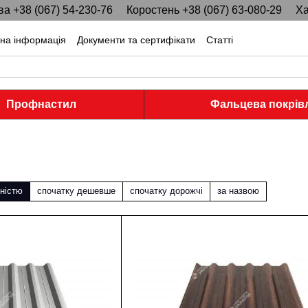
ва +38 (067) 54-230-76
Коростень +38 (067) 63-080-29
Ха
тна інформація
Документи та сертифікати
Статті
Профнастил
Фальцева покрів
ністю
спочатку дешевше
спочатку дорожчі
за назвою