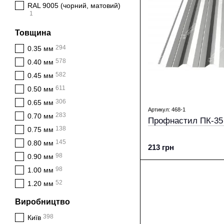
RAL 9005 (чорний, матовий)
1
Товщина
294
0.35 мм
578
0.40 мм
582
0.45 мм
611
0.50 мм
306
0.65 мм
Артикул: 468-1
283
0.70 мм
Профнастил ПК-35
138
0.75 мм
145
0.80 мм
213 грн
98
0.90 мм
98
1.00 мм
52
1.20 мм
Виробництво
398
Київ