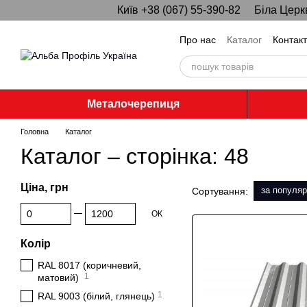
Київ +38 (067) 55-390-82
Біла Церк
Перейти до основного контенту
Про нас
Каталог
Контак
Металочерепиця
Головна
Каталог
Каталог – сторінка: 48
Ціна, грн
за популяр
Сортування:
Від Ціна, грн
До Ціна, грн
ОК
Колір
RAL 8017 (коричневий,
1
матовий)
1
RAL 9003 (білий, глянець)