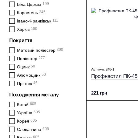
199
Біла Церква
245
Коростень
111
Івано-Франківськ
180
Харків
Покриття
300
Матовий поліестер
277
Поліестер
50
Оцинк
Артикул: 248-1
50
Алюмоцинк
Профнастил ПК-45 
46
Прінтек
221 грн
Походження металу
605
Китай
605
Україна
605
Корея
605
Словаччина
605
Бельгія