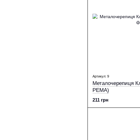
Артикул: 9
Металочерепиця Кл
PEМА)
211 грн