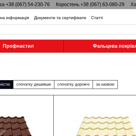
ва +38 (067) 54-230-76
Коростень +38 (067) 63-080-29
Ха
тна інформація
Документи та сертифікати
Статті
Профнастил
Фальцева покрів
ністю
спочатку дешевше
спочатку дорожчі
за назвою