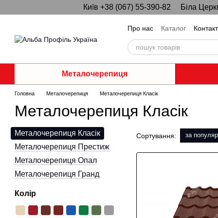
Київ +38 (067) 55-390-82
Біла Церк
Перейти до основного контенту
Про нас
Каталог
Контак
Металочерепиця
Головна
Металочерепиця
Металочерепиця Класік
Металочерепиця Класік
Металочерепиця Класік
за популяр
Сортування:
Металочерепиця Престиж
Металочерепиця Опал
Металочерепиця Гранд
Колір