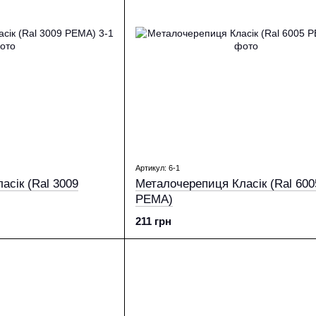
Артикул: 6-1
асік (Ral 3009
Металочерепиця Класік (Ral 600
PEМА)
211 грн