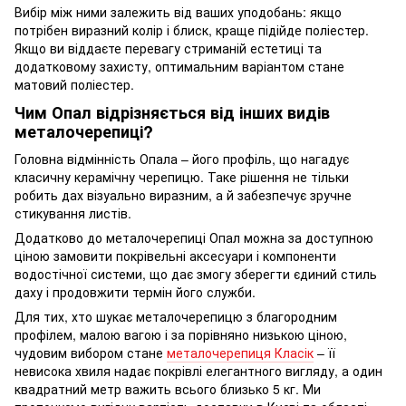
Вибір між ними залежить від ваших уподобань: якщо
потрібен виразний колір і блиск, краще підійде поліестер.
Якщо ви віддаєте перевагу стриманій естетиці та
додатковому захисту, оптимальним варіантом стане
матовий поліестер.
Чим Опал відрізняється від інших видів
металочерепиці?
Головна відмінність Опала – його профіль, що нагадує
класичну керамічну черепицю. Таке рішення не тільки
робить дах візуально виразним, а й забезпечує зручне
стикування листів.
Додатково до металочерепиці Опал можна за доступною
ціною замовити покрівельні аксесуари і компоненти
водостічної системи, що дає змогу зберегти єдиний стиль
даху і продовжити термін його служби.
Для тих, хто шукає металочерепицю з благородним
профілем, малою вагою і за порівняно низькою ціною,
чудовим вибором стане
металочерепиця Класік
– її
невисока хвиля надає покрівлі елегантного вигляду, а один
квадратний метр важить всього близько 5 кг. Ми