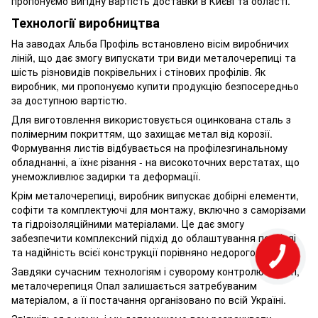
пропонуємо вигідну вартість доставки в Києві та області.
Технології виробництва
На заводах Альба Профіль встановлено вісім виробничих
ліній, що дає змогу випускати три види металочерепиці та
шість різновидів покрівельних і стінових профілів. Як
виробник, ми пропонуємо купити продукцію безпосередньо
за доступною вартістю.
Для виготовлення використовується оцинкована сталь з
полімерним покриттям, що захищає метал від корозії.
Формування листів відбувається на профілезгинальному
обладнанні, а їхнє різання - на високоточних верстатах, що
унеможливлює задирки та деформації.
Крім металочерепиці, виробник випускає добірні елементи,
софіти та комплектуючі для монтажу, включно з саморізами
та гідроізоляційними матеріалами. Це дає змогу
забезпечити комплексний підхід до облаштування покрівлі
та надійність всієї конструкції порівняно недорого.
Завдяки сучасним технологіям і суворому контролю якості,
металочерепиця Опал залишається затребуваним
матеріалом, а її постачання організовано по всій Україні.