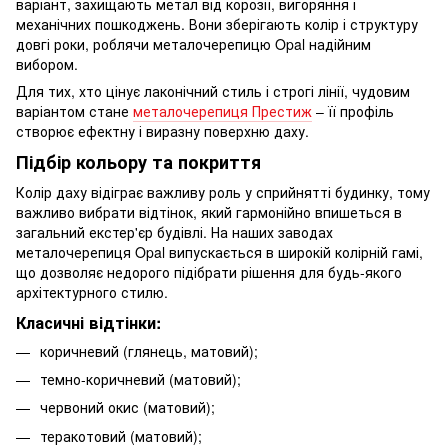
варіант, захищають метал від корозії, вигоряння і
механічних пошкоджень. Вони зберігають колір і структуру
довгі роки, роблячи металочерепицю Opal надійним
вибором.
Для тих, хто цінує лаконічний стиль і строгі лінії, чудовим
варіантом стане
металочерепиця Престиж
– її профіль
створює ефектну і виразну поверхню даху.
Підбір кольору та покриття
Колір даху відіграє важливу роль у сприйнятті будинку, тому
важливо вибрати відтінок, який гармонійно впишеться в
загальний екстер'єр будівлі. На наших заводах
металочерепиця Opal випускається в широкій колірній гамі,
що дозволяє недорого підібрати рішення для будь-якого
архітектурного стилю.
Класичні відтінки:
коричневий (глянець, матовий);
темно-коричневий (матовий);
червоний окис (матовий);
теракотовий (матовий);