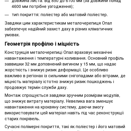
довжина листа: від 850 до 6100 мм (за довжини понад
4600 мм потрібне узгодження);
тип покриття: поліестер або матовий поліестер.
Завдяки цим характеристикам металочерепиця Опал
забезпечує надійний захист даху в різних кліматичних
умовах.
Геометрія профілю і міцність
Конструкція металочерепиці Опал враховує механічні
навантаження і температурні коливання. Основний профіль
заввишки 32 мм доповнений вигином у 15 мм, що надає
жорсткість і знижує ризик деформації. Це особливо
важливо в регіонах із сильними снігопадами або вітрами, де
міцність матеріалу істотно знижує ризик пошкоджень і
продовжує термін служби даху.
Монтаж спрощується завдяки зручним розмірам модулів,
що знижує витрату матеріалу. Невелика вага зменшує
навантаження на кроквяну систему, даючи змогу
використовувати цей матеріал навіть під час реконструкції
старих покрівель.
Сучасні полімерні покриття, такі як поліестер і його матовий