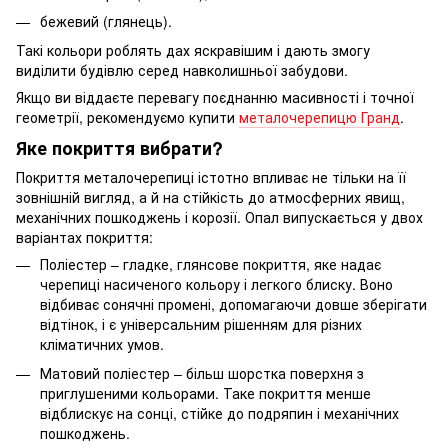
бежевий (глянець).
Такі кольори роблять дах яскравішим і дають змогу
виділити будівлю серед навколишньої забудови.
Якщо ви віддаєте перевагу поєднанню масивності і точної
геометрії, рекомендуємо купити
металочерепицю Гранд
.
Яке покриття вибрати?
Покриття металочерепиці істотно впливає не тільки на її
зовнішній вигляд, а й на стійкість до атмосферних явищ,
механічних пошкоджень і корозії. Опал випускається у двох
варіантах покриття:
Поліестер – гладке, глянсове покриття, яке надає
черепиці насиченого кольору і легкого блиску. Воно
відбиває сонячні промені, допомагаючи довше зберігати
відтінок, і є універсальним рішенням для різних
кліматичних умов.
Матовий поліестер – більш шорстка поверхня з
приглушеними кольорами. Таке покриття менше
відблискує на сонці, стійке до подряпин і механічних
пошкоджень.