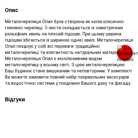
Опис
Металочерепиця Опал була створена як копія класичної
глиняної черепиці. Її листи складаються із симетричних
рельєфних хвиль на плоскій підошві. При цьому ширина
підошви збігається із шириною однієї хвилі. Металочерепиця
Опал поєднує у собі всі переваги традиційної
металочерепиці та елегантність натуральних матеріалів.
Металочерепиця Опал є ексклюзивним видом
металочерепиці у всьому світі. З цією металочерепицею
Ваш будинок стане вишуканим та неповторним. У комплекті
Ви можете замовити повний набір покрівельних аксесуарів
та водостічної системи у поєднанні Вашого даху та фасаду.
Відгуки