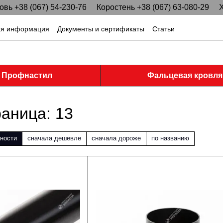
вь +38 (067) 54-230-76
Коростень +38 (067) 63-080-29
Х
ая информация
Документы и сертификаты
Статьи
Профнастил
Фальцевая кровля
аница: 13
ности
сначала дешевле
сначала дороже
по названию