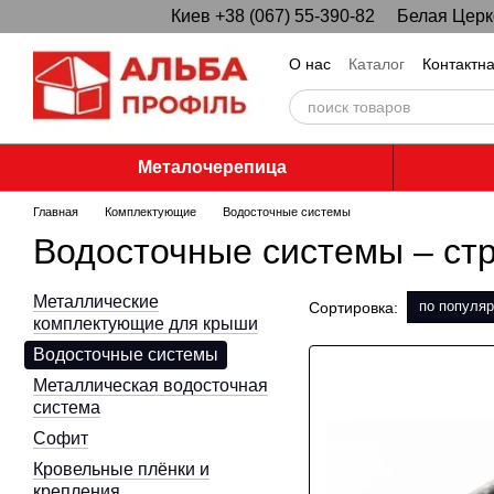
Киев +38 (067) 55-390-82
Белая Церко
Перейти к основному контенту
О нас
Каталог
Контактн
Металочерепица
Главная
Комплектующие
Водосточные системы
Водосточные системы – стр
Металлические
по популяр
Сортировка:
комплектующие для крыши
Водосточные системы
Металлическая водосточная
система
Софит
Кровельные плёнки и
крепления