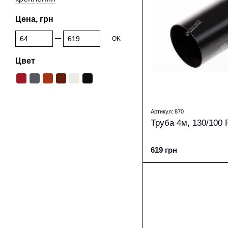
Цена, грн
От Цена, грн
До Цена, грн
OK
Цвет
Артикул: 870
Труба 4м, 130/100 
619 грн