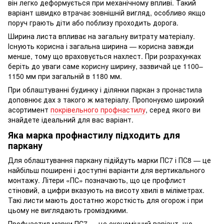
він легко деформується при механічному впливі. Такий
варіант швидко втрачає зовнішній вигляд, особливо якщо
поруч грають діти або поблизу проходить дорога.
Ширина листа впливає на загальну витрату матеріалу.
Існують корисна і загальна ширина — корисна завжди
менше, тому що враховується нахлест. При розрахунках
беріть до уваги саме корисну ширину, зазвичай це 1100–
1150 мм при загальній в 1180 мм.
При облаштуванні будинку і ділянки паркан з пронастила
доповнює дах з такого ж матеріалу. Пропонуємо широкий
асортимент
покрівельного профнастилу
, серед якого ви
знайдете ідеальний для вас варіант.
Яка марка профнастилу підходить для
паркану
Для облаштування паркану підійдуть марки ПС7 і ПС8 — це
найбільш поширені і доступні варіанти для вертикального
монтажу. Літери «ПС» позначають, що це профлист
стіновий, а цифри вказують на висоту хвилі в міліметрах.
Такі листи мають достатню жорсткість для огорож і при
цьому не виглядають громіздкими.
Профнастил марки ПС7 — це економічний варіант, що