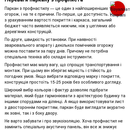
Паркан з профнастилу — це один з найпоширеніших типів
огорож, і на те є причини. По-перше, це доступність. Навіть
з урахуванням вартості покриття і каркаса, загальний
бюджет часто виявляється нижчим, ніж у цегляних або
дерев'яних конструкцій.
По-друге, швидкість установки. При наявності
зварювального апарату і декількох помічників огорожу
можна поставити за пару днів. Причому не потрібна
спеціальна техніка або складні інструменти.
Профнастил має малу вагу, що спрощує транспортування і
монтаж. При цьому він зберігає міцність і стійкість до
погодних умов. Якщо вибрати відповідну марку і покриття,
конструкція простоїть 15-25 років без особливого догляду.
Широкий вибір кольорів і фактур дозволяє підібрати
матеріал, який буде гармоніювати з архітектурою будинку та
іншими спорудами на ділянці. А якщо використовувати лист
з двостороннім покриттям, паркан буде виглядати акуратно
як зовні, так і з боку двору.
Не варто забувати і про звукоізоляцію. Хоча профнастил не
замінить спеціальну акустичну панель, він все ж знижує