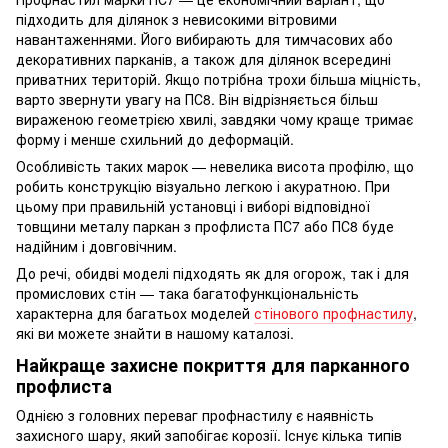
підходить для ділянок з невисокими вітровими
навантаженнями. Його вибирають для тимчасових або
декоративних парканів, а також для ділянок всередині
приватних територій. Якщо потрібна трохи більша міцність,
варто звернути увагу на ПС8. Він відрізняється більш
вираженою геометрією хвилі, завдяки чому краще тримає
форму і менше схильний до деформацій.
Особливість таких марок — невелика висота профілю, що
робить конструкцію візуально легкою і акуратною. При
цьому при правильній установці і виборі відповідної
товщини металу паркан з профлиста ПС7 або ПС8 буде
надійним і довговічним.
До речі, обидві моделі підходять як для огорож, так і для
промислових стін — така багатофункціональність
характерна для багатьох моделей
стінового профнастилу
,
які ви можете знайти в нашому каталозі.
Найкраще захисне покриття для парканного
профлиста
Однією з головних переваг профнастилу є наявність
захисного шару, який запобігає корозії. Існує кілька типів