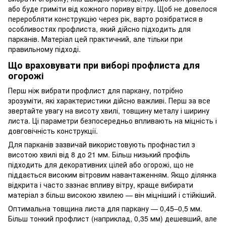
або буде гриміти від кожного пориву вітру. Щоб не довелося
переробляти конструкцію через рік, варто розібратися в
особливостях профлиста, який дійсно підходить для
парканів. Матеріал цей практичний, але тільки при
правильному підході.
Що враховувати при виборі профлиста для
огорожі
Перш ніж вибрати профлист для паркану, потрібно
зрозуміти, які характеристики дійсно важливі. Перш за все
звертайте увагу на висоту хвилі, товщину металу і ширину
листа. Ці параметри безпосередньо впливають на міцність і
довговічність конструкції.
Для парканів зазвичай використовують профнастил з
висотою хвилі від 8 до 21 мм. Більш низький профіль
підходить для декоративних цілей або огорожі, що не
піддається високим вітровим навантаженням. Якщо ділянка
відкрита і часто зазнає впливу вітру, краще вибирати
матеріал з більш високою хвилею — він міцніший і стійкіший.
Оптимальна товщина листа для паркану — 0,45–0,5 мм.
Більш тонкий профлист (наприклад, 0,35 мм) дешевший, але