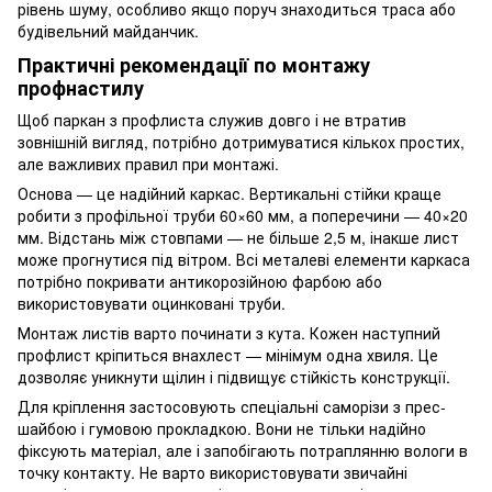
рівень шуму, особливо якщо поруч знаходиться траса або
будівельний майданчик.
Практичні рекомендації по монтажу
профнастилу
Щоб паркан з профлиста служив довго і не втратив
зовнішній вигляд, потрібно дотримуватися кількох простих,
але важливих правил при монтажі.
Основа — це надійний каркас. Вертикальні стійки краще
робити з профільної труби 60×60 мм, а поперечини — 40×20
мм. Відстань між стовпами — не більше 2,5 м, інакше лист
може прогнутися під вітром. Всі металеві елементи каркаса
потрібно покривати антикорозійною фарбою або
використовувати оцинковані труби.
Монтаж листів варто починати з кута. Кожен наступний
профлист кріпиться внахлест — мінімум одна хвиля. Це
дозволяє уникнути щілин і підвищує стійкість конструкції.
Для кріплення застосовують спеціальні саморізи з прес-
шайбою і гумовою прокладкою. Вони не тільки надійно
фіксують матеріал, але і запобігають потраплянню вологи в
точку контакту. Не варто використовувати звичайні