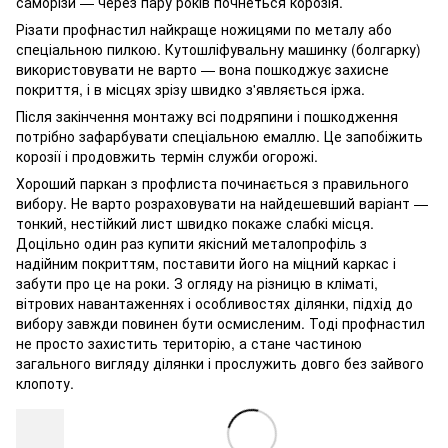
саморізи — через пару років почнеться корозія.
Різати профнастил найкраще ножицями по металу або
спеціальною пилкою. Кутошліфувальну машинку (болгарку)
використовувати не варто — вона пошкоджує захисне
покриття, і в місцях зрізу швидко з'являється іржа.
Після закінчення монтажу всі подряпини і пошкодження
потрібно зафарбувати спеціальною емаллю. Це запобіжить
корозії і продовжить термін служби огорожі.
Хороший паркан з профлиста починається з правильного
вибору. Не варто розраховувати на найдешевший варіант —
тонкий, нестійкий лист швидко покаже слабкі місця.
Доцільно один раз купити якісний металопрофіль з
надійним покриттям, поставити його на міцний каркас і
забути про це на роки. З огляду на різницю в кліматі,
вітрових навантаженнях і особливостях ділянки, підхід до
вибору завжди повинен бути осмисленим. Тоді профнастил
не просто захистить територію, а стане частиною
загального вигляду ділянки і прослужить довго без зайвого
клопоту.