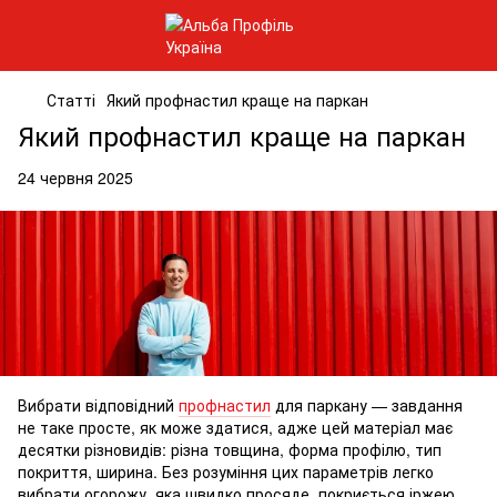
Статті
Який профнастил краще на паркан
Який профнастил краще на паркан
24 червня 2025
Вибрати відповідний
профнастил
для паркану — завдання
не таке просте, як може здатися, адже цей матеріал має
десятки різновидів: різна товщина, форма профілю, тип
покриття, ширина. Без розуміння цих параметрів легко
вибрати огорожу, яка швидко просяде, покриється іржею