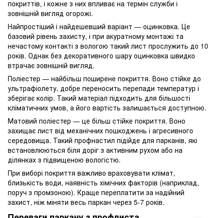
покриттів, і кожне з них впливає на термін служби і
зовнішній вигляд огорожі.
Найпростіший і найдешевший варіант — оцинковка. Це
базовий рівень захисту, і при акуратному монтажі та
нечастому контакті з вологою такий лист прослужить до 10
років. Однак без декоративного шару оцинковка швидко
втрачає зовнішній вигляд.
Поліестер — найбільш поширене покриття. Воно стійке до
ультрафіолету, добре переносить перепади температур і
зберігає колір. Такий матеріал підходить для більшості
кліматичних умов, а його вартість залишається доступною.
Матовий поліестер — це більш стійке покриття. Воно
захищає лист від механічних пошкоджень і агресивного
середовища. Такий профнастил підійде для парканів, які
встановлюються біля доріг з активним рухом або на
ділянках з підвищеною вологістю.
При виборі покриття важливо враховувати клімат,
близькість води, наявність хімічних факторів (наприклад,
поруч з промзоною). Краще переплатити за надійний
захист, ніж міняти весь паркан через 5-7 років.
Переваги паркану з профлиста