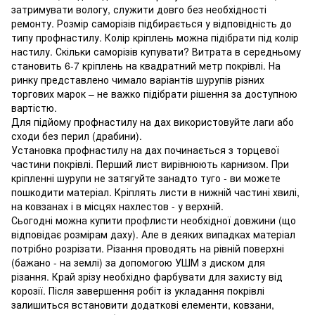
затримувати вологу, служити довго без необхідності
ремонту. Розмір саморізів підбирається у відповідність до
типу профнастилу. Колір кріплень можна підібрати під колір
настилу. Скільки саморізів купувати? Витрата в середньому
становить 6-7 кріплень на квадратний метр покрівлі. На
ринку представлено чимало варіантів шурупів різних
торгових марок – не важко підібрати рішення за доступною
вартістю.
Для підйому профнастилу на дах використовуйте лаги або
сходи без перил (драбини).
Установка профнастилу на дах починається з торцевої
частини покрівлі. Перший лист вирівнюють карнизом. При
кріпленні шурупи не затягуйте занадто туго - ви можете
пошкодити матеріал. Кріплять листи в нижній частині хвилі,
на ковзанах і в місцях нахлестов - у верхній.
Сьогодні можна купити профлисти необхідної довжини (що
відповідає розмірам даху). Але в деяких випадках матеріал
потрібно розрізати. Різання проводять на рівній поверхні
(бажано - на землі) за допомогою УШМ з диском для
різання. Край зрізу необхідно фарбувати для захисту від
корозії. Після завершення робіт із укладання покрівлі
залишиться встановити додаткові елементи, ковзани,