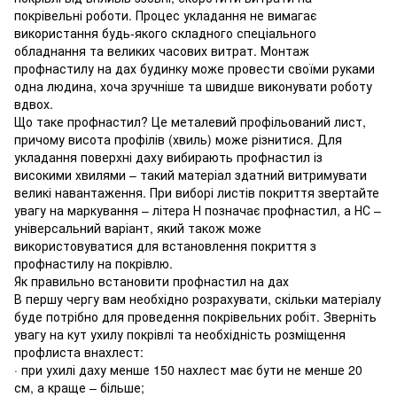
покрівельні роботи. Процес укладання не вимагає
використання будь-якого складного спеціального
обладнання та великих часових витрат. Монтаж
профнастилу на дах будинку може провести своїми руками
одна людина, хоча зручніше та швидше виконувати роботу
вдвох.
Що таке профнастил? Це металевий профільований лист,
причому висота профілів (хвиль) може різнитися. Для
укладання поверхні даху вибирають профнастил із
високими хвилями – такий матеріал здатний витримувати
великі навантаження. При виборі листів покриття звертайте
увагу на маркування – літера Н позначає профнастил, а НС –
універсальний варіант, який також може
використовуватися для встановлення покриття з
профнастилу на покрівлю.
Як правильно встановити профнастил на дах
В першу чергу вам необхідно розрахувати, скільки матеріалу
буде потрібно для проведення покрівельних робіт. Зверніть
увагу на кут ухилу покрівлі та необхідність розміщення
профлиста внахлест:
· при ухилі даху менше 150 нахлест має бути не менше 20
см, а краще – більше;