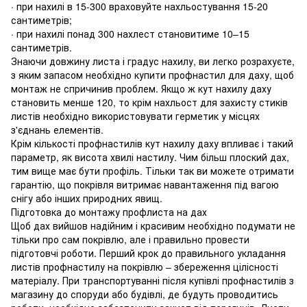
· при нахилі в 15-300 враховуйте нахльостування 15-20
сантиметрів;
· при нахилі понад 300 нахлест становитиме 10–15
сантиметрів.
Знаючи довжину листа і градус нахилу, ви легко розрахуєте,
з яким запасом необхідно купити профнастил для даху, щоб
монтаж не спричинив проблем. Якщо ж кут нахилу даху
становить менше 120, то крім нахльост для захисту стиків
листів необхідно використовувати герметик у місцях
з'єднань елементів.
Крім кількості профнастилів кут нахилу даху впливає і такий
параметр, як висота хвилі настилу. Чим більш плоский дах,
тим вище має бути профіль. Тільки так ви можете отримати
гарантію, що покрівля витримає навантаження під вагою
снігу або інших природних явищ.
Підготовка до монтажу профлиста на дах
Щоб дах вийшов надійним і красивим необхідно подумати не
тільки про сам покрівлю, але і правильно провести
підготовчі роботи. Перший крок до правильного укладання
листів профнастилу на покрівлю – збереження цілісності
матеріалу. При транспортуванні після купівлі профнастилів з
магазину до споруди або будівлі, де будуть проводитись