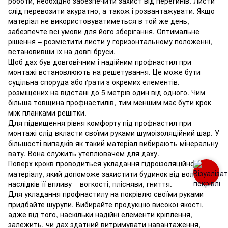
роботи, необхідно забезпечити захист від перегинів. Листи
слід перевозити акуратно, а також і розвантажувати. Якщо
матеріал не використовуватиметься в той же день,
забезпечте всі умови для його зберігання. Оптимальне
рішення – розмістити листи у горизонтальному положенні,
встановивши їх на довгі бруси.
Щоб дах був довговічним і надійним профнастил при
монтажі встановлюють на решетування. Це може бути
суцільна споруда або ґрати з окремих елементів,
розміщених на відстані до 5 метрів один від одного. Чим
більша товщина профнастилів, тим меншим має бути крок
між планками решітки.
Для підвищення рівня комфорту під профнастил при
монтажі слід вкласти своїми руками шумоізоляційний шар. У
більшості випадків як такий матеріал вибирають мінеральну
вату. Вона служить утеплювачем для даху.
Поверх крокв проводиться укладання гідроізоляційного
матеріалу, який допоможе захистити будинок від вологи та
наслідків її впливу – вогкості, плісняви, гниття.
Для укладання профнастилу на покрівлю своїми руками
придбайте шурупи. Вибирайте продукцію високої якості,
адже від того, наскільки надійні елементи кріплення,
залежить, чи дах здатний витримувати навантаження,