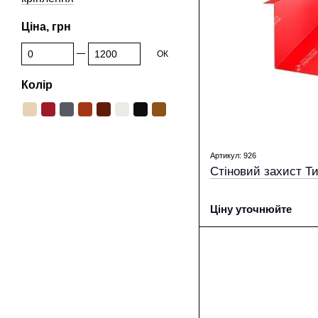
Ціна, грн
Від Ціна, грн
До Ціна, грн
ОК
Колір
Артикул: 926
Стіновий захист Т
Ціну уточнюйте