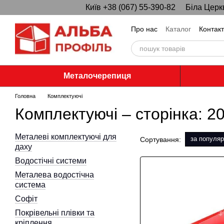
Київ +38 (067) 55-390-82
Біла Церк
Перейти до основного контенту
Про нас
Каталог
Контак
Металочерепиця
Головна
Комплектуючі
Комплектуючі – сторінка: 2
Металеві комплектуючі для
за популяр
Сортування:
даху
Водостічні системи
Металева водостічна
система
Софіт
Покрівельні плівки та
кріплення