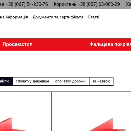
ва +38 (067) 54-230-76
Коростень +38 (067) 63-080-29
Ха
тна інформація
Документи та сертифікати
Статті
Профнастил
Фальцева покрів
0
ністю
спочатку дешевше
спочатку дорожчі
за назвою