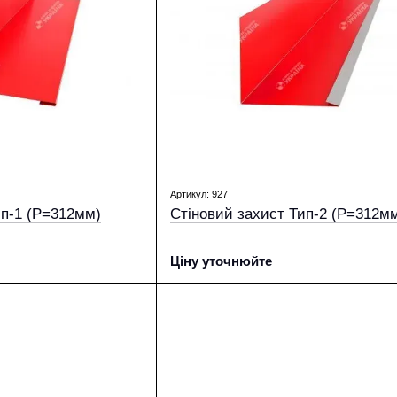
Артикул: 927
ип-1 (Р=312мм)
Стіновий захист Тип-2 (Р=312м
Ціну уточнюйте