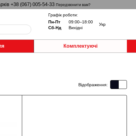
рків +38 (067) 005-54-33
Передзвонити вам?
Графік роботи:
Пн-Пт
09:00–18:00
Укр
Сб-Нд
Вихідні
ля
Комплектуючі
Відображення: