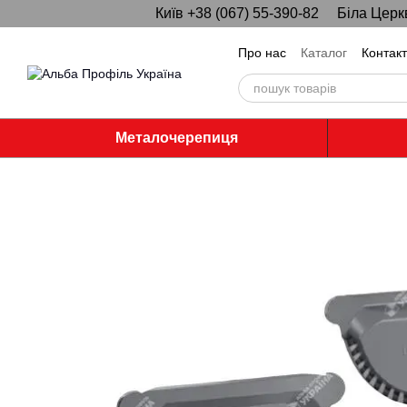
Київ +38 (067) 55-390-82
Біла Церк
Перейти до основного контенту
Про нас
Каталог
Контак
Металочерепиця