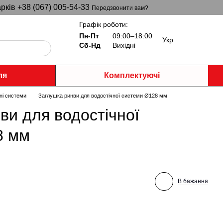
рків +38 (067) 005-54-33
Передзвонити вам?
Графік роботи:
Пн-Пт
09:00–18:00
Укр
Сб-Нд
Вихідні
ля
Комплектуючі
ні системи
Заглушка ринви для водостічної системи Ø128 мм
ви для водостічної
8 мм
В бажання