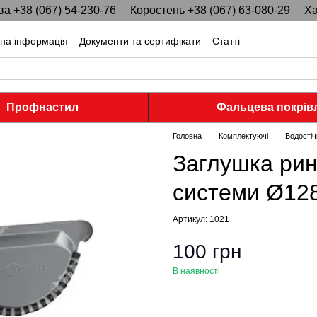
ва +38 (067) 54-230-76
Коростень +38 (067) 63-080-29
Ха
тна інформація
Документи та сертифікати
Статті
Профнастил
Фальцева покрів
Головна
Комплектуючі
Водостіч
Заглушка рин
системи Ø12
Артикул: 1021
100 грн
В наявності