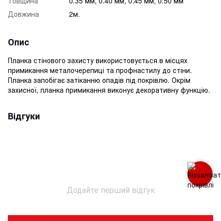
Товщина
0.35 мм, 0.40 мм, 0.45 мм, 0.50 мм
Довжина
2м.
Опис
Планка стінового захисту використовується в місцях
примикання металочерепиці та профнастилу до стіни.
Планка запобігає затіканню опадів під покрівлю. Окрім
захисної, планка примикання виконує декоративну функцію.
Відгуки
Додайте перший відгук