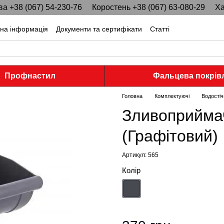
ва +38 (067) 54-230-76
Коростень +38 (067) 63-080-29
Ха
тна інформація
Документи та сертифікати
Статті
Профнастил
Фальцева покрів
Головна
Комплектуючі
Водостіч
Зливоприймач
(Графітовий)
Артикул: 565
Колір