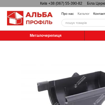
Київ +38 (067) 55-390-82
Біла Церк
Перейти до основного контенту
Про нас
Каталог
Контак
Металочерепиця