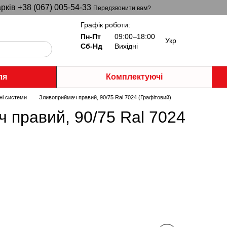
рків +38 (067) 005-54-33
Передзвонити вам?
Графік роботи:
Пн-Пт
09:00–18:00
Укр
Сб-Нд
Вихідні
ля
Комплектуючі
ні системи
Зливоприймач правий, 90/75 Ral 7024 (Графітовий)
 правий, 90/75 Ral 7024