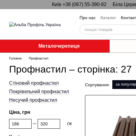
Київ +38 (067) 55-390-82
Біла Церк
Перейти до основного контенту
Про нас
Каталог
Контак
Металочерепиця
Головна
Профнастил
Профнастил – сторінка: 27
Стіновий профнастил
за популяр
Сортування:
Покрівельний профнастил
Несучий профнастил
Ціна, грн
Від Ціна, грн
До Ціна, грн
ОК