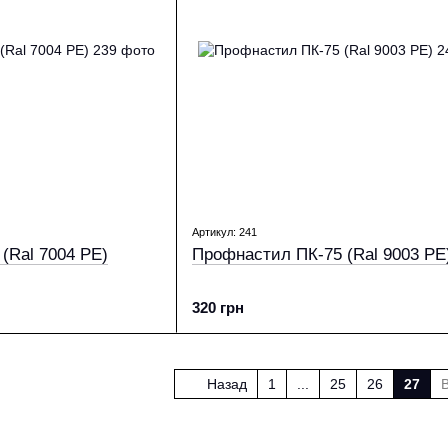
Артикул: 241
(Ral 7004 PE)
Профнастил ПК-75 (Ral 9003 PE
320 грн
Назад
1
...
25
26
27