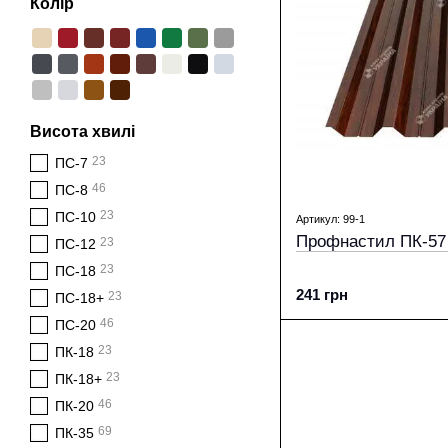
Колір
Висота хвилі
23
ПС-7
46
ПС-8
23
ПС-10
Артикул: 99-1
Профнастил ПК-57 
23
ПС-12
23
ПС-18
241 грн
23
ПС-18+
46
ПС-20
23
ПК-18
23
ПК-18+
46
ПК-20
69
ПК-35