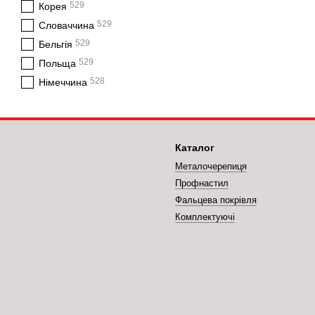
529
Корея
529
Словаччина
529
Бельгія
529
Польща
528
Німеччина
Каталог
Металочерепиця
Профнастил
Фальцева покрівля
Комплектуючі