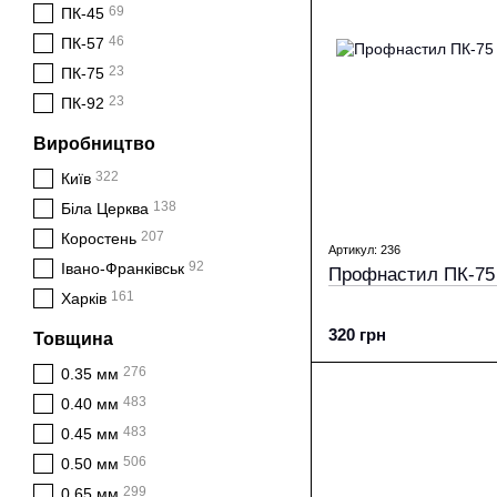
69
ПК-45
46
ПК-57
23
ПК-75
23
ПК-92
Виробництво
322
Київ
138
Біла Церква
207
Коростень
Артикул: 236
92
Івано-Франківськ
Профнастил ПК-75 
161
Харків
320 грн
Товщина
276
0.35 мм
483
0.40 мм
483
0.45 мм
506
0.50 мм
299
0.65 мм