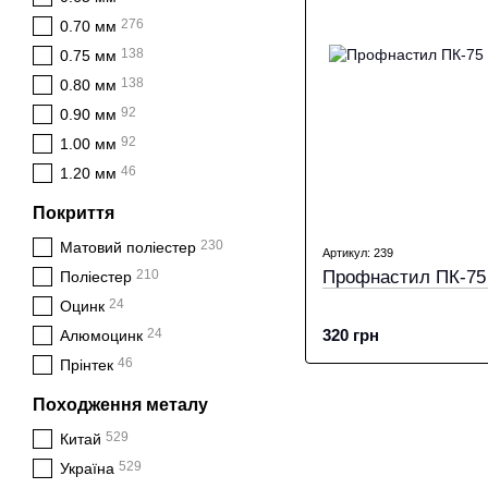
276
0.70 мм
138
0.75 мм
138
0.80 мм
92
0.90 мм
92
1.00 мм
46
1.20 мм
Покриття
230
Матовий поліестер
Артикул: 239
Профнастил ПК-75 
210
Поліестер
24
Оцинк
320 грн
24
Алюмоцинк
46
Прінтек
Походження металу
529
Китай
529
Україна