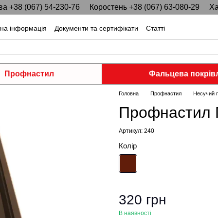
ва +38 (067) 54-230-76
Коростень +38 (067) 63-080-29
Ха
тна інформація
Документи та сертифікати
Статті
Профнастил
Фальцева покрів
Головна
Профнастил
Несучий 
Профнастил П
Артикул: 240
Колір
320 грн
В наявності