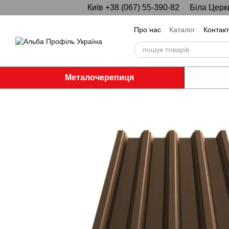
Київ +38 (067) 55-390-82
Біла Церк
Перейти до основного контенту
Про нас
Каталог
Контак
Металочерепиця