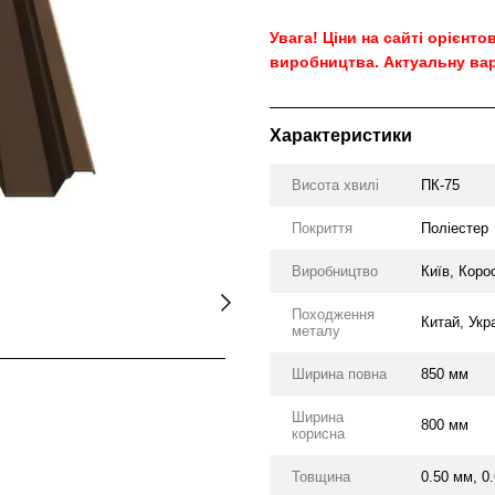
Увага! Ціни на сайті орієнт
виробництва. Актуальну вар
Характеристики
Висота хвилі
ПК-75
Покриття
Поліестер
Виробництво
Київ, Коро
Походження
Китай, Укр
металу
Ширина повна
850 мм
Ширина
800 мм
корисна
Товщина
0.50 мм, 0