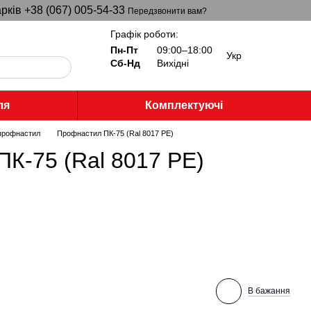
рків +38 (067) 005-54-33
Передзвонити вам?
Графік роботи:
Пн-Пт
09:00–18:00
Укр
Сб-Нд
Вихідні
ля
Комплектуючі
профнастил
Профнастил ПК-75 (Ral 8017 PE)
К-75 (Ral 8017 PE)
В бажання