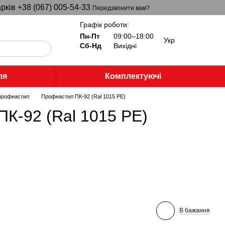
рків +38 (067) 005-54-33
Передзвонити вам?
Графік роботи:
Пн-Пт
09:00–18:00
Укр
Сб-Нд
Вихідні
ля
Комплектуючі
профнастил
Профнастил ПК-92 (Ral 1015 PE)
К-92 (Ral 1015 PE)
В бажання