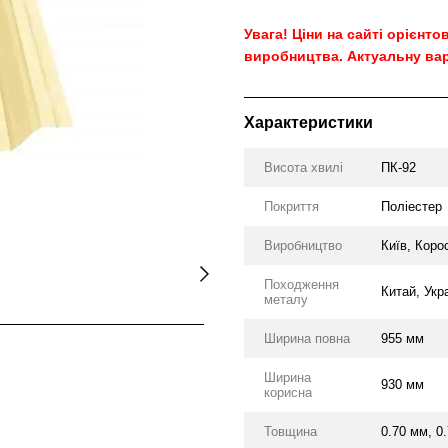
Увага! Ціни на сайті орієнт
виробництва. Актуальну вар
Характеристики
Висота хвилі
ПК-92
Покриття
Поліестер
Виробництво
Київ, Коро
Походження
Китай, Укр
металу
Ширина повна
955 мм
Ширина
930 мм
корисна
Товщина
0.70 мм, 0