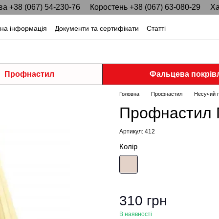
ва +38 (067) 54-230-76
Коростень +38 (067) 63-080-29
Ха
тна інформація
Документи та сертифікати
Статті
Профнастил
Фальцева покрів
Головна
Профнастил
Несучий 
Профнастил П
Артикул: 412
Колір
310 грн
В наявності