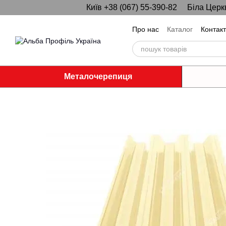
Київ +38 (067) 55-390-82
Біла Церк
Перейти до основного контенту
Про нас
Каталог
Контак
Металочерепиця