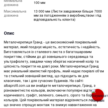
Мінімальна
100 мм
довжина
Максимальна
13 000 мм (Листи завдовжки більше 7000
довжина
мм за погодженням з виробництвом і під
відповідальність клієнта)
Опис
Металочерепиця Гранд - це високоякісний покрівельний
матеріал, який поєднує міцність, естетичність і надійність.
Виготовляється із сталевого листа з багатошаровим
покриттям, стійким до дії зовнішнього середовища та
ультрафіолету, завдяки чому зберігає насичений колір та
цілісність покриття на довгі роки. Металочерепиця Гранд
має унікальний хвилястий профіль, який надає покрівлі об'єм
та стильний зовнішній вигляд, що підходить як для
класичних, так і для сучасних будинків. На сайті
albaprofil.com.ua ви знайдете металочерепицю, Гранд, з
різноманітністю кольорів, включаючи популярні відтінки
коричневого, графіт, зеленого, синього, сірого та бордового
кольорів. Цей покрівельний матеріал відрізняється легкістю,
що значно спрощує монтаж та знижує навантаження на