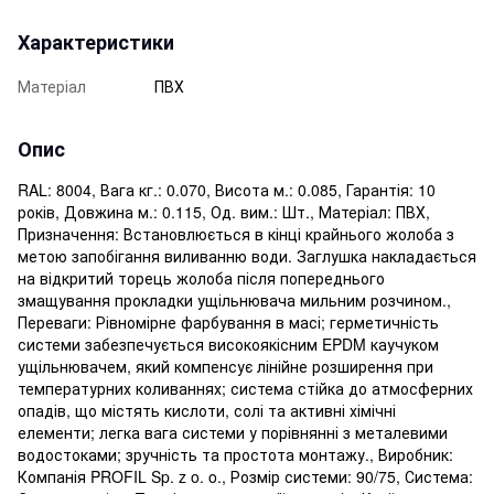
Характеристики
Матеріал
ПВХ
Опис
RAL: 8004, Вага кг.: 0.070, Висота м.: 0.085, Гарантія: 10
років, Довжина м.: 0.115, Од. вим.: Шт., Матеріал: ПВХ,
Призначення: Встановлюється в кінці крайнього жолоба з
метою запобігання виливанню води. Заглушка накладається
на відкритий торець жолоба після попереднього
змащування прокладки ущільнювача мильним розчином.,
Переваги: ​​Рівномірне фарбування в масі; герметичність
системи забезпечується високоякісним EPDM каучуком
ущільнювачем, який компенсує лінійне розширення при
температурних коливаннях; система стійка до атмосферних
опадів, що містять кислоти, солі та активні хімічні
елементи; легка вага системи у порівнянні з металевими
водостоками; зручність та простота монтажу., Виробник:
Компанія PROFIL Sp. z o. o., Розмір системи: 90/75, Система: