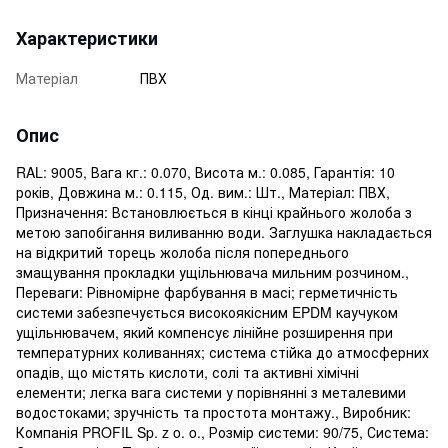
Характеристики
Матеріал
ПВХ
Опис
RAL: 9005, Вага кг.: 0.070, Висота м.: 0.085, Гарантія: 10
років, Довжина м.: 0.115, Од. вим.: Шт., Матеріал: ПВХ,
Призначення: Встановлюється в кінці крайнього жолоба з
метою запобігання виливанню води. Заглушка накладається
на відкритий торець жолоба після попереднього
змащування прокладки ущільнювача мильним розчином.,
Переваги: ​​Рівномірне фарбування в масі; герметичність
системи забезпечується високоякісним EPDM каучуком
ущільнювачем, який компенсує лінійне розширення при
температурних коливаннях; система стійка до атмосферних
опадів, що містять кислоти, солі та активні хімічні
елементи; легка вага системи у порівнянні з металевими
водостоками; зручність та простота монтажу., Виробник:
Компанія PROFIL Sp. z o. o., Розмір системи: 90/75, Система: