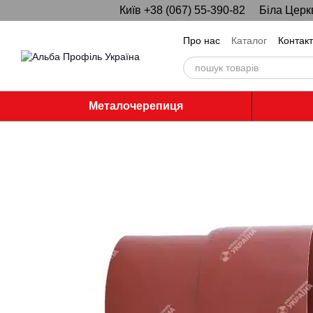
Київ +38 (067) 55-390-82
Біла Церк
Перейти до основного контенту
Про нас
Каталог
Контак
Металочерепиця