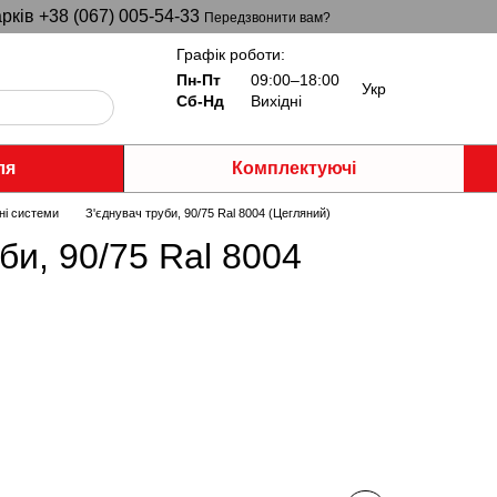
рків +38 (067) 005-54-33
Передзвонити вам?
Графік роботи:
Пн-Пт
09:00–18:00
Укр
Сб-Нд
Вихідні
ля
Комплектуючі
ні системи
З'єднувач труби, 90/75 Ral 8004 (Цегляний)
би, 90/75 Ral 8004