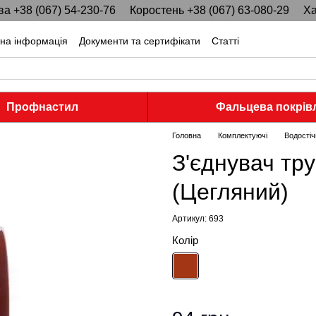
ва +38 (067) 54-230-76
Коростень +38 (067) 63-080-29
Ха
тна інформація
Документи та сертифікати
Статті
Профнастил
Фальцева покрів
Головна
Комплектуючі
Водостіч
З'єднувач тру
(Цегляний)
Артикул: 693
Колір