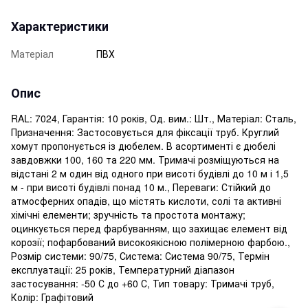
Характеристики
Матеріал
ПВХ
Опис
RAL: 7024, Гарантія: 10 років, Од. вим.: Шт., Матеріал: Сталь,
Призначення: Застосовується для фіксації труб. Круглий
хомут пропонується із дюбелем. В асортименті є дюбелі
завдовжки 100, 160 та 220 мм. Тримачі розміщуються на
відстані 2 м один від одного при висоті будівлі до 10 м і 1,5
м - при висоті будівлі понад 10 м., Переваги: ​​Стійкий до
атмосферних опадів, що містять кислоти, солі та активні
хімічні елементи; зручність та простота монтажу;
оцинкується перед фарбуванням, що захищає елемент від
корозії; пофарбований високоякісною полімерною фарбою.,
Розмір системи: 90/75, Система: Система 90/75, Термін
експлуатації: 25 років, Температурний діапазон
застосування: -50 С до +60 С, Тип товару: Тримачі труб,
Колір: Графітовий