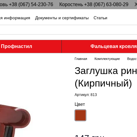
вь +38 (067) 54-230-76
Коростень +38 (067) 63-080-29
Х
ая информация
Документы и сертификаты
Статьи
Профнастил
Фальцевая кровля
Главная
Комплектующие
Водос
Заглушка рин
(Кирпичный)
Артикул: 813
Цвет