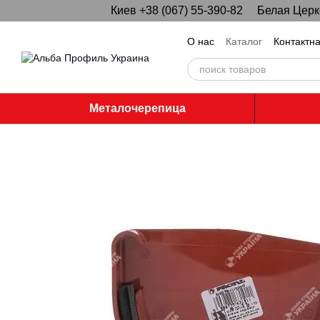
Киев +38 (067) 55-390-82
Белая Церко
Перейти к основному контенту
О нас
Каталог
Контактн
Металочерепица