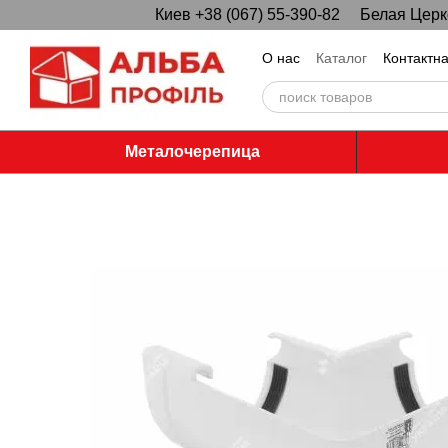
Киев +38 (067) 55-390-82
Белая Церко
Перейти к основному контенту
О нас
Каталог
Контактн
Металочерепица