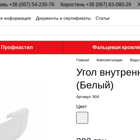
вь +38 (067) 54-230-76
Коростень +38 (067) 63-080-29
Х
ая информация
Документы и сертификаты
Статьи
Профнастил
Фальцевая кровля
Главная
Комплектующие
Водос
Угол внутренн
(Белый)
Артикул: 904
Цвет