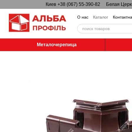
Киев +38 (067) 55-390-82
Белая Церко
Перейти к основному контенту
О нас
Каталог
Контактн
Металочерепица