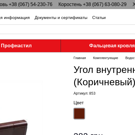
вь +38 (067) 54-230-76
Коростень +38 (067) 63-080-29
Х
ая информация
Документы и сертификаты
Статьи
Профнастил
Фальцевая кровля
Главная
Комплектующие
Водос
Угол внутренн
(Коричневый
Артикул: 853
Цвет