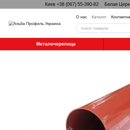
Киев +38 (067) 55-390-82
Белая Церко
Перейти к основному контенту
О нас
Каталог
Контактн
Металочерепица