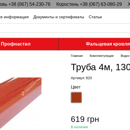
вь +38 (067) 54-230-76
Коростень +38 (067) 63-080-29
Х
ая информация
Документы и сертификаты
Статьи
Профнастил
Фальцевая кровля
Главная
Комплектующие
Водос
Труба 4м, 13
Артикул: 820
Цвет
619 грн
В наличии