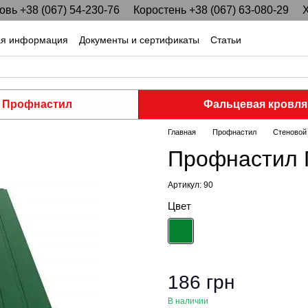
вь +38 (067) 54-230-76
Коростень +38 (067) 63-080-29
Х
ая информация
Документы и сертификаты
Статьи
Профнастил
Фальцевая кровля
Главная
Профнастил
Стеновой
Профнастил П
Артикул: 90
Цвет
186 грн
В наличии