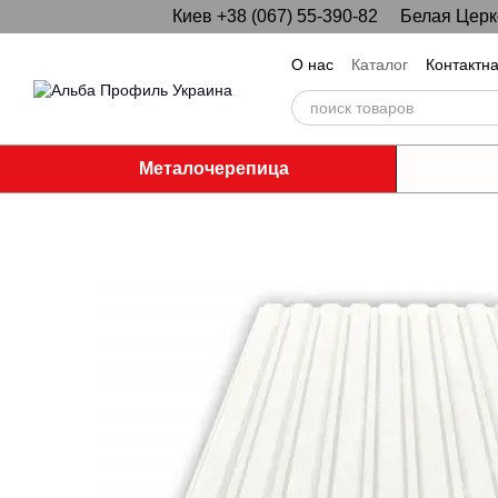
Киев +38 (067) 55-390-82
Белая Церко
Перейти к основному контенту
О нас
Каталог
Контактн
Металочерепица