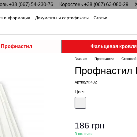
вь +38 (067) 54-230-76
Коростень +38 (067) 63-080-29
Х
ая информация
Документы и сертификаты
Статьи
Профнастил
Фальцевая кровля
Главная
Профнастил
Стеновой
Профнастил П
Артикул: 432
Цвет
186 грн
В наличии