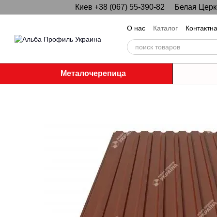
Киев +38 (067) 55-390-82
Белая Церко
Перейти к основному контенту
О нас
Каталог
Контактн
Металочерепица