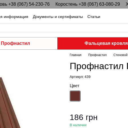
вь +38 (067) 54-230-76
Коростень +38 (067) 63-080-29
Х
ая информация
Документы и сертификаты
Статьи
Профнастил
Фальцевая кровля
Главная
Профнастил
Стеновой
Профнастил 
Артикул: 439
Цвет
186 грн
В наличии