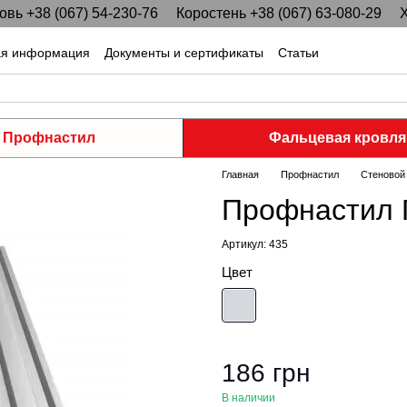
вь +38 (067) 54-230-76
Коростень +38 (067) 63-080-29
Х
ая информация
Документы и сертификаты
Статьи
Профнастил
Фальцевая кровля
Главная
Профнастил
Стеновой
Профнастил 
Артикул: 435
Цвет
186 грн
В наличии