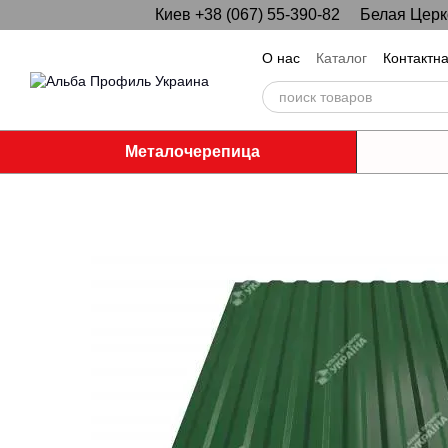
Киев +38 (067) 55-390-82
Белая Церко
Перейти к основному контенту
О нас
Каталог
Контактн
Металочерепица