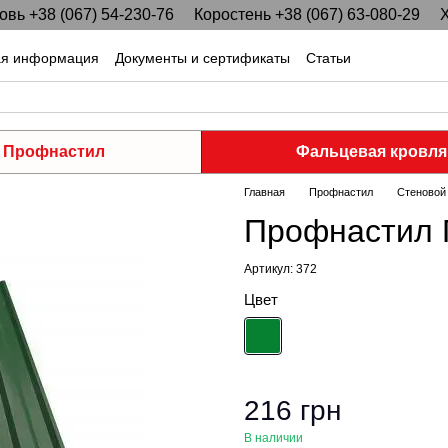
вь +38 (067) 54-230-76
Коростень +38 (067) 63-080-29
Х
ая информация
Документы и сертификаты
Статьи
Профнастил
Фальцевая кровля
Главная
Профнастил
Стеновой
Профнастил П
Артикул: 372
Цвет
216 грн
В наличии