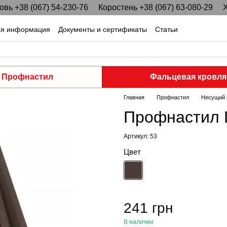
вь +38 (067) 54-230-76
Коростень +38 (067) 63-080-29
Х
ая информация
Документы и сертификаты
Статьи
Профнастил
Фальцевая кровля
Главная
Профнастил
Несущий 
Профнастил 
Артикул: 53
Цвет
241 грн
В наличии