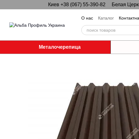
Киев +38 (067) 55-390-82
Белая Церко
Перейти к основному контенту
О нас
Каталог
Контактн
Металочерепица