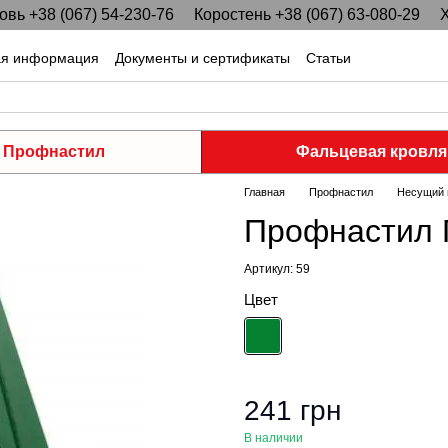
вь +38 (067) 54-230-76
Коростень +38 (067) 63-080-29
Х
ая информация
Документы и сертификаты
Статьи
Профнастил
Фальцевая кровля
Главная
Профнастил
Несущий 
Профнастил П
Артикул: 59
Цвет
241 грн
В наличии