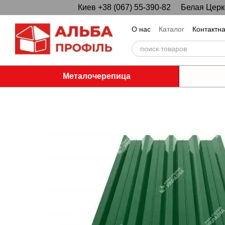
Киев +38 (067) 55-390-82
Белая Церко
Перейти к основному контенту
О нас
Каталог
Контактн
Металочерепица