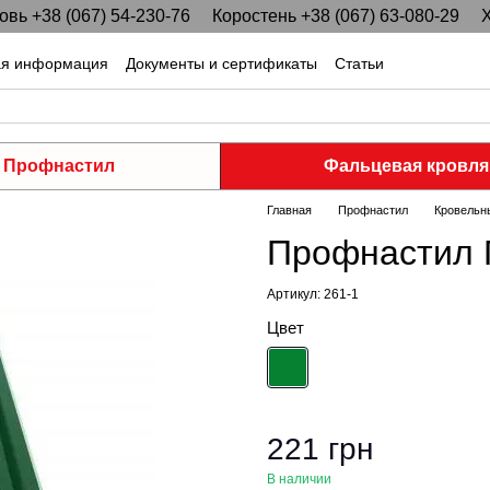
вь +38 (067) 54-230-76
Коростень +38 (067) 63-080-29
Х
ая информация
Документы и сертификаты
Статьи
Профнастил
Фальцевая кровля
Главная
Профнастил
Кровельн
Профнастил П
Артикул: 261-1
Цвет
221 грн
В наличии