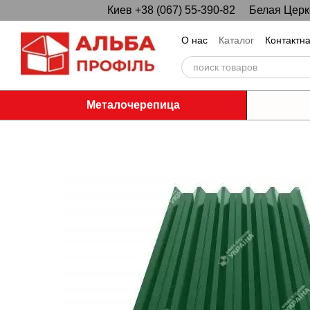
Киев +38 (067) 55-390-82
Белая Церко
Перейти к основному контенту
О нас
Каталог
Контактн
Металочерепица