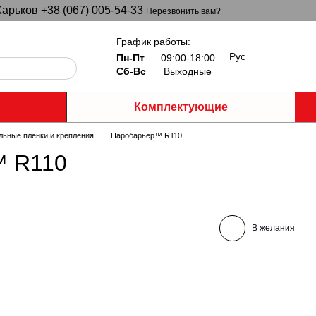
арьков +38 (067) 005-54-33
Перезвонить вам?
График работы:
Рус
Пн-Пт
09:00-18:00
Сб-Вс
Выходные
Комплектующие
льные плёнки и крепления
Паробарьер™ R110
™ R110
В желания