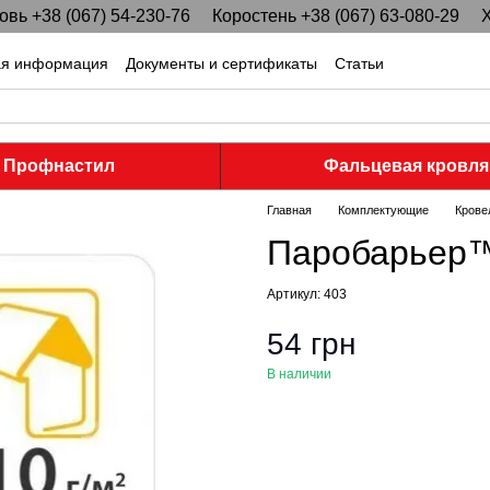
вь +38 (067) 54-230-76
Коростень +38 (067) 63-080-29
Х
ая информация
Документы и сертификаты
Статьи
Профнастил
Фальцевая кровля
Главная
Комплектующие
Крове
Паробарьер
Артикул: 403
54 грн
В наличии