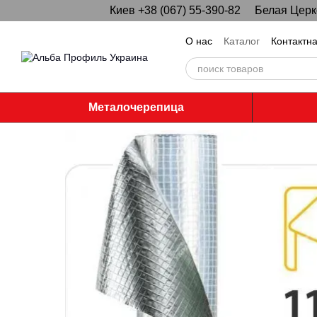
Киев +38 (067) 55-390-82
Белая Церко
Перейти к основному контенту
О нас
Каталог
Контактн
Металочерепица