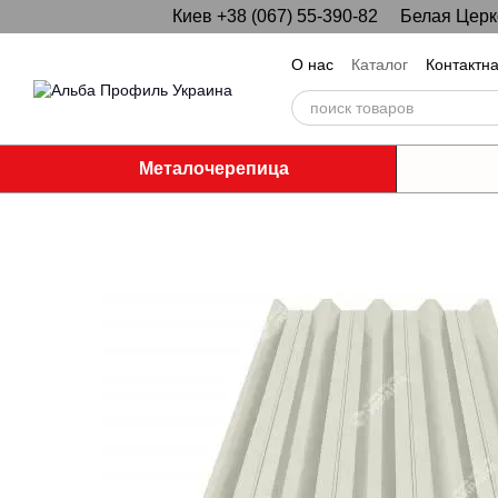
Киев +38 (067) 55-390-82
Белая Церко
Перейти к основному контенту
О нас
Каталог
Контактн
Металочерепица