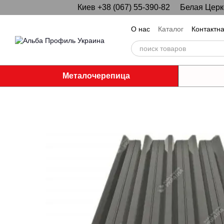
Киев +38 (067) 55-390-82
Белая Церко
Перейти к основному контенту
О нас
Каталог
Контактн
Металочерепица