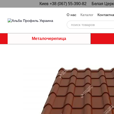
Киев +38 (067) 55-390-82
Белая Церко
Перейти к основному контенту
О нас
Каталог
Контактн
Металочерепица