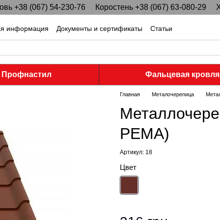
вь +38 (067) 54-230-76
Коростень +38 (067) 63-080-29
Х
ая информация
Документы и сертификаты
Статьи
Профнастил
Фальцевая кровля
Главная
Металочерепица
Мета
Металлочере
PEMA)
Артикул: 18
Цвет