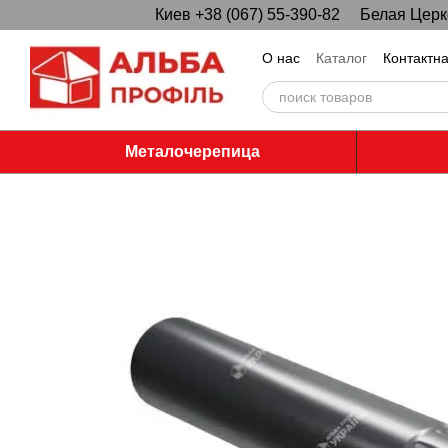
Киев +38 (067) 55-390-82
Белая Церко
Перейти к основному контенту
О нас
Каталог
Контактн
Металочерепица