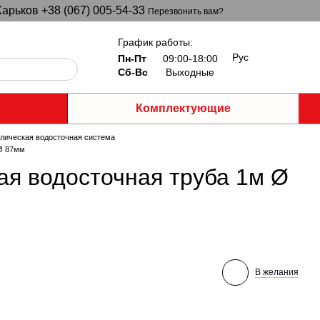
арьков +38 (067) 005-54-33
Перезвонить вам?
График работы:
Рус
Пн-Пт
09:00-18:00
Сб-Вс
Выходные
Комплектующие
лическая водосточная система
 Ø 87мм
я водосточная труба 1м Ø
В желания