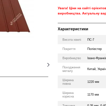
Увага! Ціни на сайті орієнт
виробництва. Актуальну вар
Характеристики
Висота хвилі
ПС-7
Покриття
Поліестер
Виробництво
Івано-Франкі
Походження
Китай, Украї
металу
Ширина
1220 мм
повна
Ширина
1170 мм
корисна
Товщина
0.35 мм, 0.4