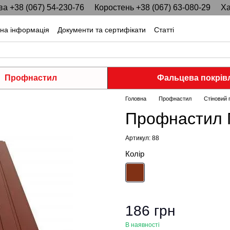
ва +38 (067) 54-230-76
Коростень +38 (067) 63-080-29
Ха
тна інформація
Документи та сертифікати
Статті
Профнастил
Фальцева покрів
Головна
Профнастил
Стіновий
Профнастил П
Артикул: 88
Колір
186 грн
В наявності