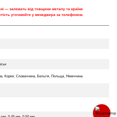
овні — залежать від товщини металу та країни
тість уточнюйте у менеджера за телефоном.
вськ
на, Корея, Словаччина, Бельгія, Польща, Німеччина
0 мм, 0.45 мм, 0.50 мм