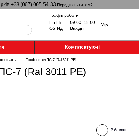
рків +38 (067) 005-54-33
Передзвонити вам?
Графік роботи:
Пн-Пт
09:00–18:00
Укр
Сб-Нд
Вихідні
ля
Комплектуючі
 профнастил
Профнастил ПС-7 (Ral 3011 PE)
С-7 (Ral 3011 PE)
В бажання