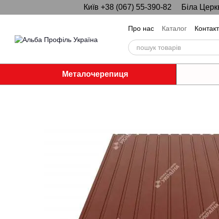
Київ +38 (067) 55-390-82
Біла Церк
Перейти до основного контенту
Про нас
Каталог
Контак
Металочерепиця