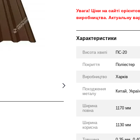
Увага! Ціни на сайті орієнт
виробництва. Актуальну вар
Характеристики
Висота хвилі
ПС-20
Покриття
Поліестер
Виробництво
Харків
Походження
Китай, Украї
металу
Ширина
1170 мм
повна
Ширина
1130 мм
корисна
Товщина
0.35 мм, 0.4