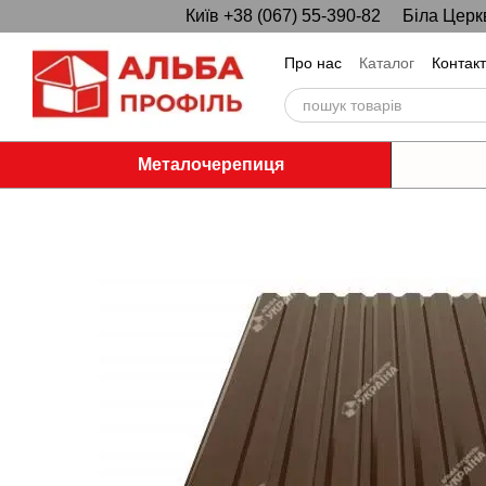
Київ +38 (067) 55-390-82
Біла Церк
Перейти до основного контенту
Про нас
Каталог
Контак
Металочерепиця