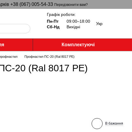
рків +38 (067) 005-54-33
Передзвонити вам?
Графік роботи:
Пн-Пт
09:00–18:00
Укр
Сб-Нд
Вихідні
ля
Комплектуючі
 профнастил
Профнастил ПС-20 (Ral 8017 PE)
С-20 (Ral 8017 PE)
В бажання