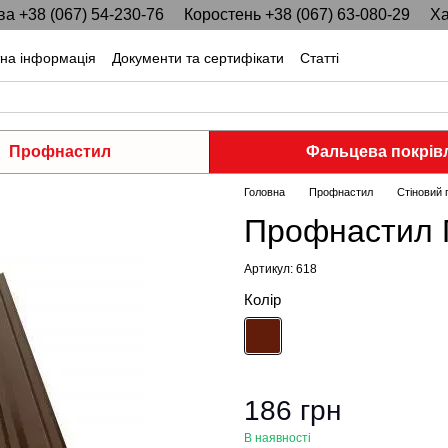
ва +38 (067) 54-230-76
Коростень +38 (067) 63-080-29
Ха
тна інформація
Документи та сертифікати
Статті
Профнастил
Фальцева покрів
Головна
Профнастил
Стіновий
Профнастил П
Артикул: 618
Колір
186 грн
В наявності