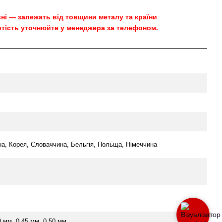
овні — залежать від товщини металу та країни
тість уточнюйте у менеджера за телефоном.
на, Корея, Словаччина, Бельгія, Польща, Німеччина
0 мм, 0.45 мм, 0.50 мм