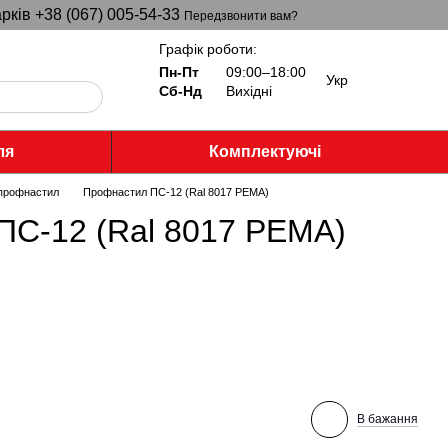
рків +38 (067) 005-54-33
Передзвонити вам?
Графік роботи:
Пн-Пт
09:00–18:00
Укр
Сб-Нд
Вихідні
ля
Комплектуючі
 профнастил
Профнастил ПС-12 (Ral 8017 PEMA)
ПС-12 (Ral 8017 PEMA)
В бажання