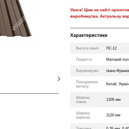
Увага! Ціни на сайті орієнт
виробництва. Актуальну вар
Характеристики
Висота хвилі
ПС-12
Покриття
Матовий пол
Виробництво
Івано-Франкі
Походження
Китай, Украї
металу
Ширина
1205 мм
повна
Ширина
1120 мм
корисна
Товщина
0.35 мм, 0.4