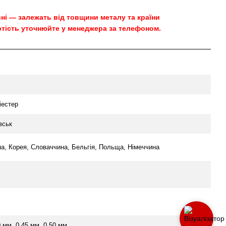
овні — залежать від товщини металу та країни
тість уточнюйте у менеджера за телефоном.
іестер
вськ
на, Корея, Словаччина, Бельгія, Польща, Німеччина
0 мм, 0.45 мм, 0.50 мм