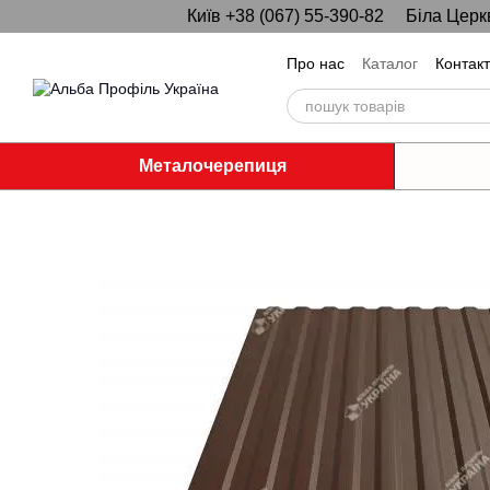
Київ +38 (067) 55-390-82
Біла Церк
Перейти до основного контенту
Про нас
Каталог
Контак
Металочерепиця