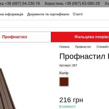
ва +38 (067) 54-230-76
Коростень +38 (067) 63-080-29
Ха
тна інформація
Документи та сертифікати
Статті
Профнастил
Фальцева покрів
Головна
Профнастил
Стіновий
Профнастил 
Артикул: 387
Колір
216 грн
В наявності