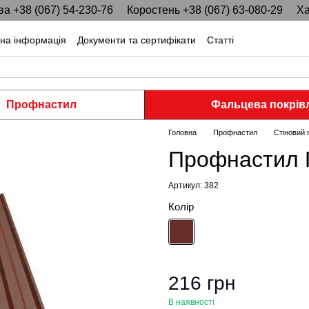
ва +38 (067) 54-230-76
Коростень +38 (067) 63-080-29
Ха
тна інформація
Документи та сертифікати
Статті
Профнастил
Фальцева покрів
Головна
Профнастил
Стіновий
Профнастил 
Артикул: 382
Колір
216 грн
В наявності