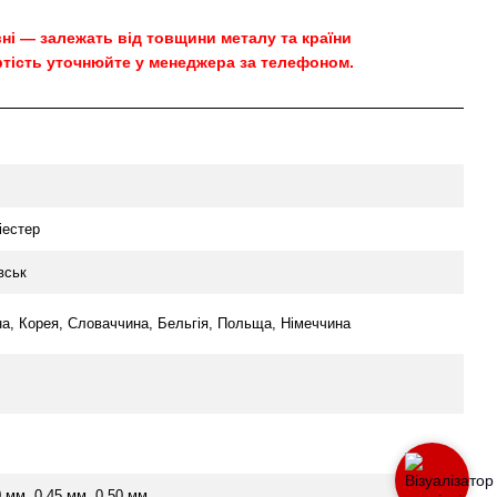
овні — залежать від товщини металу та країни
тість уточнюйте у менеджера за телефоном.
іестер
вськ
на, Корея, Словаччина, Бельгія, Польща, Німеччина
0 мм, 0.45 мм, 0.50 мм