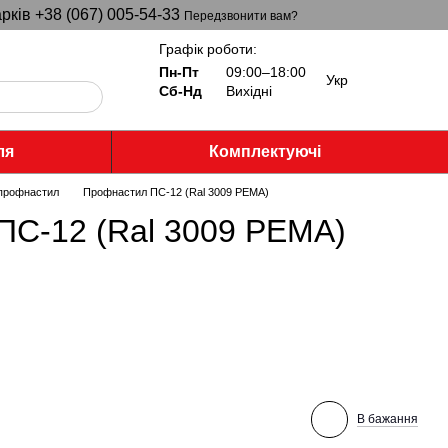
рків +38 (067) 005-54-33
Передзвонити вам?
Графік роботи:
Пн-Пт
09:00–18:00
Укр
Сб-Нд
Вихідні
ля
Комплектуючі
 профнастил
Профнастил ПС-12 (Ral 3009 PEMA)
ПС-12 (Ral 3009 PEMA)
В бажання