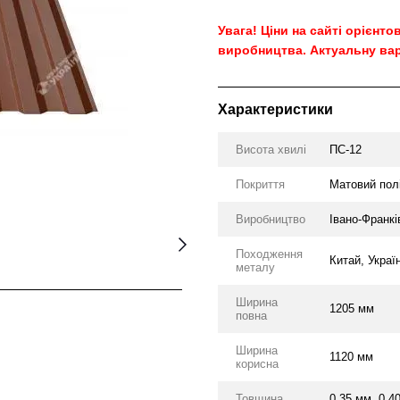
Увага! Ціни на сайті орієнт
виробництва. Актуальну вар
Характеристики
Висота хвилі
ПС-12
Покриття
Матовий пол
Виробництво
Івано-Франкі
Походження
Китай, Украї
металу
Ширина
1205 мм
повна
Ширина
1120 мм
корисна
Товщина
0.35 мм, 0.4