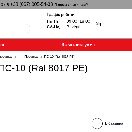
рків +38 (067) 005-54-33
Передзвонити вам?
Графік роботи:
Пн-Пт
09:00–18:00
Укр
Сб-Нд
Вихідні
ля
Комплектуючі
 профнастил
Профнастил ПС-10 (Ral 8017 PE)
С-10 (Ral 8017 PE)
В бажання