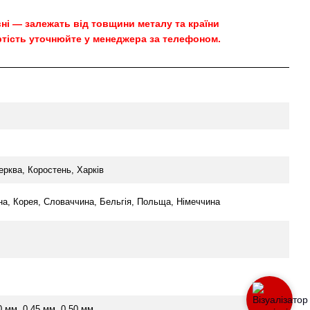
овні — залежать від товщини металу та країни
тість уточнюйте у менеджера за телефоном.
ерква, Коростень, Харків
їна, Корея, Словаччина, Бельгія, Польща, Німеччина
0 мм, 0.45 мм, 0.50 мм