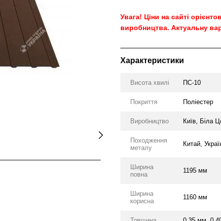
Увага! Ціни на сайті орієнт
виробництва. Актуальну вар
Характеристики
Висота хвилі
ПС-10
Покриття
Поліестер
Виробництво
Київ, Біла Ц
Походження
Китай, Укра
металу
Ширина
1195 мм
повна
Ширина
1160 мм
корисна
Товщина
0.35 мм, 0.4