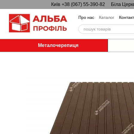
Київ +38 (067) 55-390-82
Біла Церк
Перейти до основного контенту
Про нас
Каталог
Контак
Металочерепиця