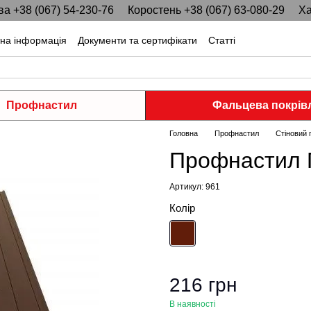
ва +38 (067) 54-230-76
Коростень +38 (067) 63-080-29
Ха
тна інформація
Документи та сертифікати
Статті
Профнастил
Фальцева покрів
Головна
Профнастил
Стіновий
Профнастил П
Артикул: 961
Колір
216 грн
В наявності