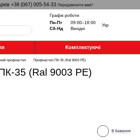
рків +38 (067) 005-54-33
Передзвонити вам?
Графік роботи:
Пн-Пт
09:00–18:00
Укр
Сб-Нд
Вихідні
ля
Комплектуючі
ьний профнастил
Профнастил ПК-35 (Ral 9003 PE)
К-35 (Ral 9003 PE)
В бажання