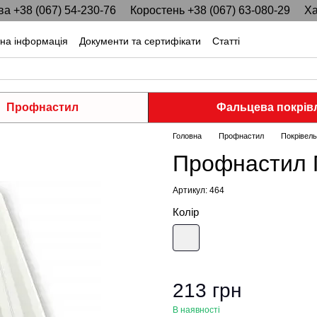
ва +38 (067) 54-230-76
Коростень +38 (067) 63-080-29
Ха
тна інформація
Документи та сертифікати
Статті
Профнастил
Фальцева покрів
Головна
Профнастил
Покрівел
Профнастил П
Артикул: 464
Колір
213 грн
В наявності