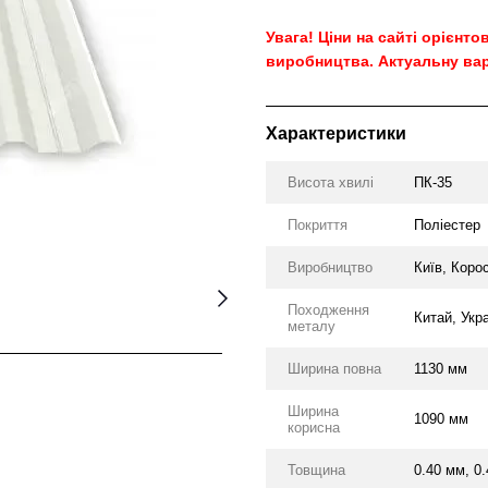
Увага! Ціни на сайті орієнт
виробництва. Актуальну вар
Характеристики
Висота хвилі
ПК-35
Покриття
Поліестер
Виробництво
Київ, Коро
Походження
Китай, Укр
металу
Ширина повна
1130 мм
Ширина
1090 мм
корисна
Товщина
0.40 мм, 0