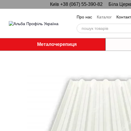
Київ +38 (067) 55-390-82
Біла Церк
Перейти до основного контенту
Про нас
Каталог
Контак
Металочерепиця