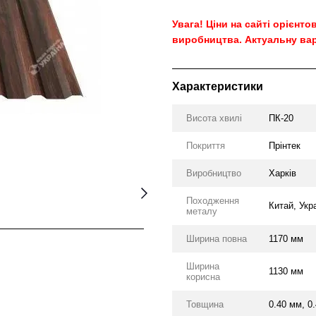
Увага! Ціни на сайті орієнт
виробництва. Актуальну вар
Характеристики
Висота хвилі
ПК-20
Покриття
Прінтек
Виробництво
Харків
Походження
Китай, Укр
металу
Ширина повна
1170 мм
Ширина
1130 мм
корисна
Товщина
0.40 мм, 0