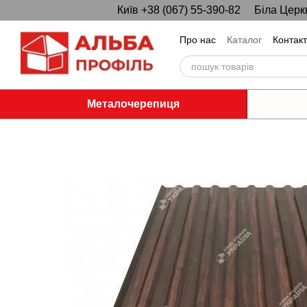
Київ +38 (067) 55-390-82
Біла Церк
Перейти до основного контенту
Про нас
Каталог
Контак
Металочерепиця