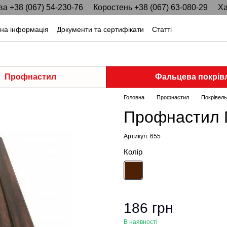
ва +38 (067) 54-230-76
Коростень +38 (067) 63-080-29
Ха
тна інформація
Документи та сертифікати
Статті
Профнастил
Фальцева покрів
Головна
Профнастил
Покрівел
Профнастил П
Артикул: 655
Колір
186 грн
В наявності