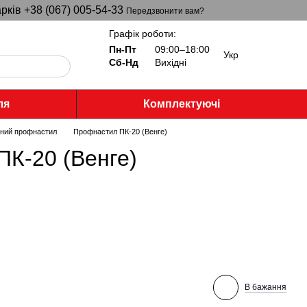
рків +38 (067) 005-54-33
Передзвонити вам?
Графік роботи:
Пн-Пт
09:00–18:00
Укр
Сб-Нд
Вихідні
ля
Комплектуючі
ьний профнастил
Профнастил ПК-20 (Венге)
К-20 (Венге)
В бажання