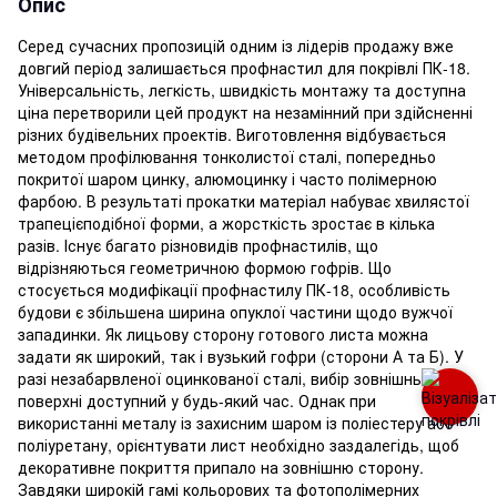
Опис
Серед сучасних пропозицій одним із лідерів продажу вже
довгий період залишається профнастил для покрівлі ПК-18.
Універсальність, легкість, швидкість монтажу та доступна
ціна перетворили цей продукт на незамінний при здійсненні
різних будівельних проектів. Виготовлення відбувається
методом профілювання тонколистої сталі, попередньо
покритої шаром цинку, алюмоцинку і часто полімерною
фарбою. В результаті прокатки матеріал набуває хвилястої
трапецієподібної форми, а жорсткість зростає в кілька
разів. Існує багато різновидів профнастилів, що
відрізняються геометричною формою гофрів. Що
стосується модифікації профнастилу ПК-18, особливість
будови є збільшена ширина опуклої частини щодо вужчої
западинки. Як лицьову сторону готового листа можна
задати як широкий, так і вузький гофри (сторони А та Б). У
разі незабарвленої оцинкованої сталі, вибір зовнішньої
поверхні доступний у будь-який час. Однак при
використанні металу із захисним шаром із поліестеру або
поліуретану, орієнтувати лист необхідно заздалегідь, щоб
декоративне покриття припало на зовнішню сторону.
Завдяки широкій гамі кольорових та фотополімерних