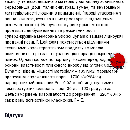
захисту теплоізоляційного матеріалу від впливу зовнішнього
середовища (дощ, талий сніг, град, туман) та внутрішньої
життєдіяльності людини в приміщенні. (парові утворення з
ванної кімнати, кухні та інших просторів із підвищеним
рівнем вологості). На сучасному ринку різноманітної
продукції для будівельних та ремонтних робіт
супердифузійна мембрана Strotex Dynamic займає лідируючі
продажні позиції. Цей факт пояснюється відмінними
технічними характеристиками продукту та масою
позитивних сторін застосування цієї варіації покрівельних
плівок. Однак про все по порядку. Насамперед, виділимо
основні властивості плівкового виробу від Strotex моделі
Dynamic: рівень міцності матеріалу – 135 г/м2; параметри
пропускної спроможності пари – 1700 г/м2/24год;
паропроникний показник Sd - 0,02 м; обсяг допустимих
температурних коливань – від -30 до +120 градусів за
Цельсієм; рівень витривалості до розривання – 220/160Н/5
см; рівень вогнестійкої класифікації – E.
Відгуки