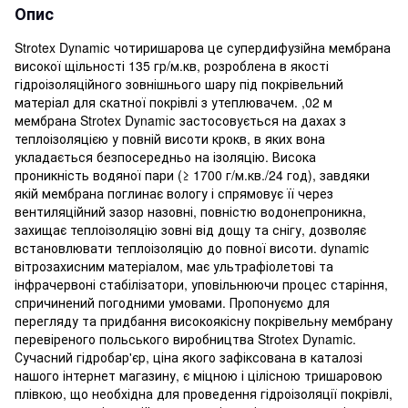
Опис
Strotex Dynamіс чотиришарова це супердифузійна мембрана
високої щільності 135 гр/м.кв, розроблена в якості
гідроізоляційного зовнішнього шару під покрівельний
матеріал для скатної покрівлі з утеплювачем. ,02 м
мембрана Strotex Dynamіс застосовується на дахах з
теплоізоляцією у повній висоти крокв, в яких вона
укладається безпосередньо на ізоляцію. Висока
проникність водяної пари (≥ 1700 г/м.кв./24 год), завдяки
якій мембрана поглинає вологу і спрямовує її через
вентиляційний зазор назовні, повністю водонепроникна,
захищає теплоізоляцію зовні від дощу та снігу, дозволяє
встановлювати теплоізоляцію до повної висоти. dynamic
вітрозахисним матеріалом, має ультрафіолетові та
інфрачервоні стабілізатори, уповільнюючи процес старіння,
спричинений погодними умовами. Пропонуємо для
перегляду та придбання високоякісну покрівельну мембрану
перевіреного польського виробництва Strotex Dynamic.
Сучасний гідробар'єр, ціна якого зафіксована в каталозі
нашого інтернет магазину, є міцною і цілісною тришаровою
плівкою, що необхідна для проведення гідроізоляції покрівлі,