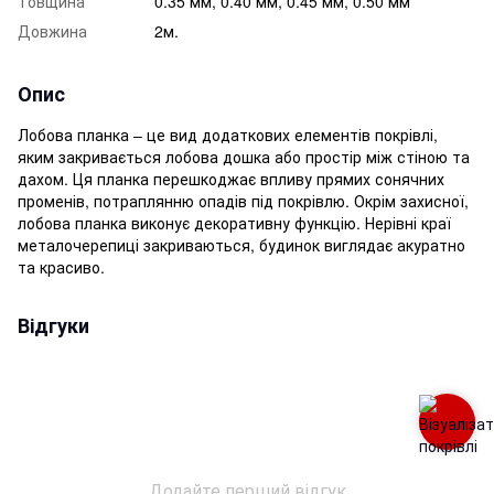
Товщина
0.35 мм, 0.40 мм, 0.45 мм, 0.50 мм
Довжина
2м.
Опис
Лобова планка – це вид додаткових елементів покрівлі,
яким закривається лобова дошка або простір між стіною та
дахом. Ця планка перешкоджає впливу прямих сонячних
променів, потраплянню опадів під покрівлю. Окрім захисної,
лобова планка виконує декоративну функцію. Нерівні краї
металочерепиці закриваються, будинок виглядає акуратно
та красиво.
Відгуки
Додайте перший відгук