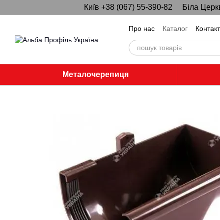
Київ +38 (067) 55-390-82
Біла Церк
Перейти до основного контенту
Про нас
Каталог
Контак
Металочерепиця