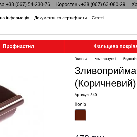
ва +38 (067) 54-230-76
Коростень +38 (067) 63-080-29
Ха
тна інформація
Документи та сертифікати
Статті
Профнастил
Фальцева покрів
Головна
Комплектуючі
Водостіч
Зливоприймач
(Коричневий)
Артикул: 840
Колір