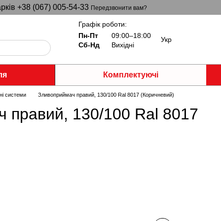
рків +38 (067) 005-54-33
Передзвонити вам?
Графік роботи:
Пн-Пт
09:00–18:00
Укр
Сб-Нд
Вихідні
ля
Комплектуючі
ні системи
Зливоприймач правий, 130/100 Ral 8017 (Коричневий)
 правий, 130/100 Ral 8017