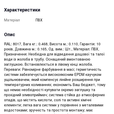
Характеристики
Матеріал
ПВХ
Опис
RAL: 8017, Вага кг.: 0.468, Висота м.: 0.110, Гарантія: 10
років, Довжина м.: 0.165, Од. вим.: Шт., Матеріал: ПВХ,
Призначення: Необхідна для відведення дощової та талої
води із жолоба в трубу. Оснащений вмонтованою
заглушкою. Встановлюється в лівому кінці жолоба.
Переваги: ​​Рівномірне фарбування в масі; герметичність
системи забезпечується високоякісним EPDM каучуком
ущільнювачем, який компенсує лінійне розширення при
температурних коливаннях; економить Ваш бюджет, тому
що немає необхідності купувати окремо заглушку та
прохідний зливоприймач; система стійка до атмосферних
опадів, що містять кислоти, солі та активні хімічні
елементи; легка вага системи у порівнянні з металевими
водостоками; зручність та простота монтажу; має