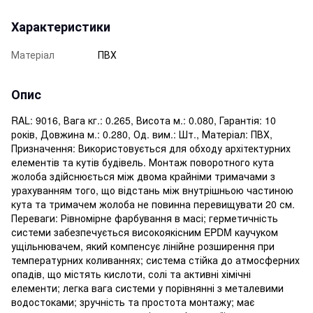
Характеристики
Матеріал
ПВХ
Опис
RAL: 9016, Вага кг.: 0.265, Висота м.: 0.080, Гарантія: 10
років, Довжина м.: 0.280, Од. вим.: Шт., Матеріал: ПВХ,
Призначення: Використовується для обходу архітектурних
елементів та кутів будівель. Монтаж поворотного кута
жолоба здійснюється між двома крайніми тримачами з
урахуванням того, що відстань між внутрішньою частиною
кута та тримачем жолоба не повинна перевищувати 20 см.
Переваги: ​​Рівномірне фарбування в масі; герметичність
системи забезпечується високоякісним EPDM каучуком
ущільнювачем, який компенсує лінійне розширення при
температурних коливаннях; система стійка до атмосферних
опадів, що містять кислоти, солі та активні хімічні
елементи; легка вага системи у порівнянні з металевими
водостоками; зручність та простота монтажу; має