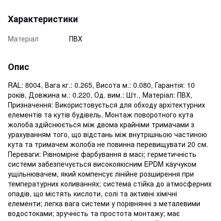
Характеристики
Матеріал
ПВХ
Опис
RAL: 8004, Вага кг.: 0.265, Висота м.: 0.080, Гарантія: 10
років, Довжина м.: 0.220, Од. вим.: Шт., Матеріал: ПВХ,
Призначення: Використовується для обходу архітектурних
елементів та кутів будівель. Монтаж поворотного кута
жолоба здійснюється між двома крайніми тримачами з
урахуванням того, що відстань між внутрішньою частиною
кута та тримачем жолоба не повинна перевищувати 20 см.
Переваги: ​​Рівномірне фарбування в масі; герметичність
системи забезпечується високоякісним EPDM каучуком
ущільнювачем, який компенсує лінійне розширення при
температурних коливаннях; система стійка до атмосферних
опадів, що містять кислоти, солі та активні хімічні
елементи; легка вага системи у порівнянні з металевими
водостоками; зручність та простота монтажу; має